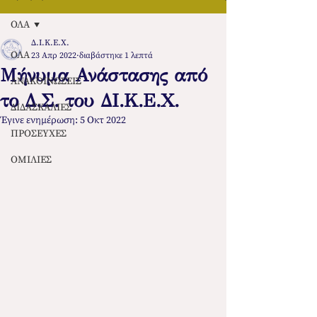
ΟΛΑ
Δ.Ι.Κ.Ε.Χ.
ΟΛΑ
23 Απρ 2022
διαβάστηκε 1 λεπτά
Μήνυμα Ανάστασης από
ΑΝΑΚΟΙΝΩΣΕΙΣ
το Δ.Σ. του ΔΙ.Κ.Ε.Χ.
ΔΙΔΑΣΚΑΛΙΕΣ
Έγινε ενημέρωση:
5 Οκτ 2022
ΠΡΟΣΕΥΧΕΣ
ΟΜΙΛΙΕΣ