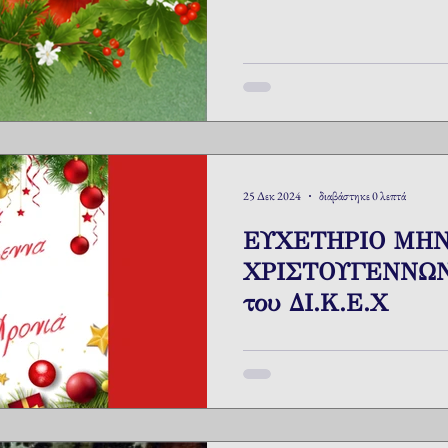
25 Δεκ 2024
διαβάστηκε 0 λεπτά
ΕΥΧΕΤΗΡΙΟ ΜΗ
ΧΡΙΣΤΟΥΓΕΝΝΩΝ 
του ΔΙ.Κ.Ε.Χ
Οι καμπάνες ηχούν και πάλι χα
μήνυμα: ΧΡΙΣΤΟΣ ΓΕΝΝΑΤ