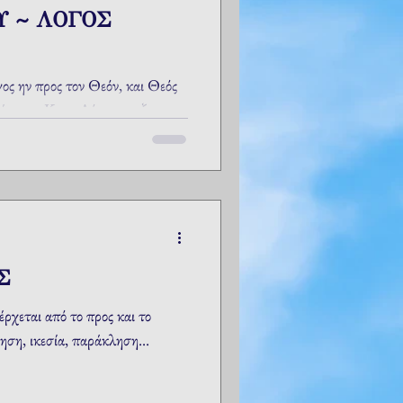
Υ ~ ΛΟΓΟΣ
ος ην προς τον Θεόν, και Θεός
γένετο... Και ο Λόγος σαρξ
Σ
ρχεται από το προς και το
έηση, ικεσία, παράκληση...