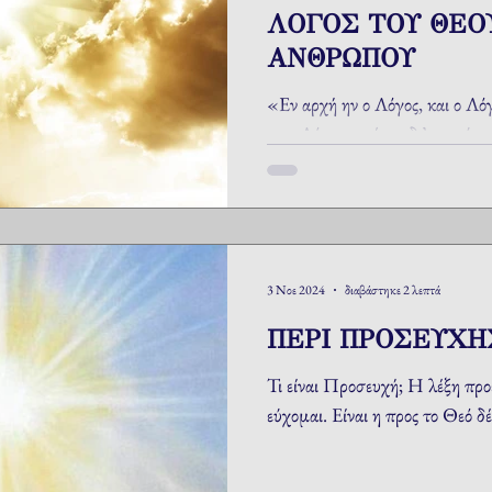
ΛΟΓΟΣ ΤΟΥ ΘΕΟ
ΑΝΘΡΩΠΟΥ
«Εν αρχή ην ο Λόγος, και ο Λόγ
ην ο Λόγος... πάντα δι’ αυτού ε
εγένετο και εσκήνωσεν
3 Νοε 2024
διαβάστηκε 2 λεπτά
ΠΕΡΙ ΠΡΟΣΕΥΧΗ
Τι είναι Προσευχή; Η λέξη προέ
εύχομαι. Είναι η προς το Θεό δ