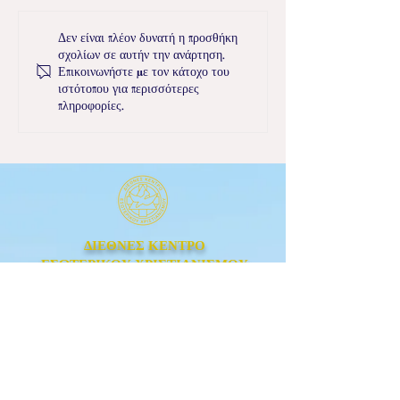
Αφιέρωμα στον Δάσκαλο
Απόσπασμα ομιλ
Δεν είναι πλέον δυνατή η προσθήκη
σχολίων σε αυτήν την ανάρτηση.
Ιωάννη - 16.04.2021
Δασκάλου Ιωάν
Επικοινωνήστε με τον κάτοχο του
Αίθουσα Τρανο
ιστότοπου για περισσότερες
31.05.1992
πληροφορίες.
ΔΙΕΘΝΕΣ ΚΕΝΤΡΟ
ΕΣΩΤΕΡΙΚΟΥ ΧΡΙΣΤΙΑΝΙΣΜΟΥ
Λεωφόρος Ιωνίας 223,
Άγιος Ελευθέριος, Αθήνα,
Τ.Κ. 111 43