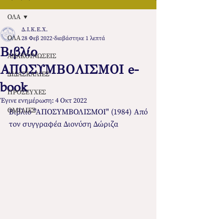
ΟΛΑ
Δ.Ι.Κ.Ε.Χ.
ΟΛΑ
28 Φεβ 2022
διαβάστηκε 1 λεπτά
Βιβλίο
ΑΝΑΚΟΙΝΩΣΕΙΣ
ΑΠΟΣΥΜΒΟΛΙΣΜΟΙ e-
ΔΙΔΑΣΚΑΛΙΕΣ
book
ΠΡΟΣΕΥΧΕΣ
Έγινε ενημέρωση:
4 Οκτ 2022
ΟΜΙΛΙΕΣ
Βιβλίο "ΑΠΟΣΥΜΒΟΛΙΣΜΟΙ" (1984) Από 
τον συγγραφέα Διονύση Δώριζα