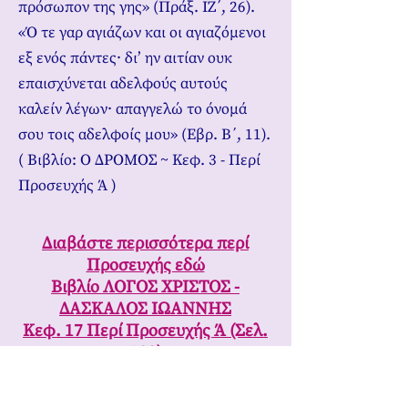
πρόσωπον της γης» (Πράξ. ΙΖ΄, 26).
«Ό τε γαρ αγιάζων και οι αγιαζόμενοι
εξ ενός πάντες· δι’ ην αιτίαν ουκ
επαισχύνεται αδελφούς αυτούς
καλείν λέγων· απαγγελώ το όνομά
σου τοις αδελφοίς μου» (Εβρ. Β΄, 11).
( Βιβλίο: Ο ΔΡΟΜΟΣ ~ Κεφ. 3 - Περί
Προσευχής Ά )
Διαβάστε περισσότερα περί
Προσευχής εδώ
Βιβλίο ΛΟΓΟΣ ΧΡΙΣΤΟΣ -
ΔΑΣΚΑΛΟΣ ΙΩΑΝΝΗΣ
Κεφ. 17 Περί Προσευχής Ά (Σελ.
132)