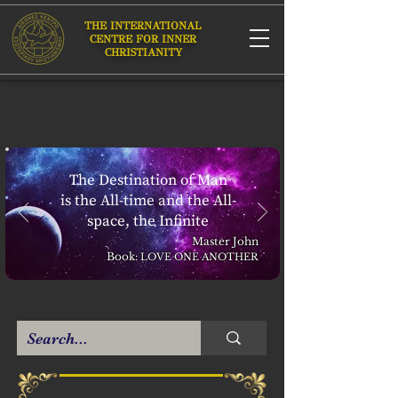
THE INTERNATIONAL
CENTRE FOR INNER
CHRISTIANITY
The Destination of Man
is the All-time and the All-
space, the Infinite
Master John
Book:
LOVE ONE ANOTHER