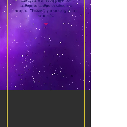
Εισάγετε στη θέση page τον
επιθυμητό αριθμό σελίδας και
πατήστε "Εnter", για να οδηγηθείτε
σε αυτήν.