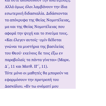
και ούτε ακολουθούν την ίδια εξέλιξη.
Αλλά όμως όλοι λαμβάνουν την ίδια
εσωτερική διδασκαλία. Διδάσκονται
τα απόκρυφα της Θείας Νομοτέλειας,
μα και της Θείας Νομοτέλειας που
αφορά την ψυχή και το πνεύμα τους.
«Και έλεγεν αυτοίς∙ υμίν δέδοται
γνώναι τα μυστήρια της βασιλείας
του Θεού∙ εκείνοις δε τοις έξω εν
παραβολαίς τα πάντα γίνεται» (Μαρκ.
Δ΄, 11 και Ματθ. ΙΓ΄, 11).
Τότε μόνο οι μαθητές θα μπορούν να
εφαρμόσουν την προτροπή του
Δασκάλου. «Εν τω ονόματί μου
δαιμόνια εκβαλούσι∙ γλώσσαις
λαλήσουσι καιναίς∙ όφεις αρούσι∙ καν