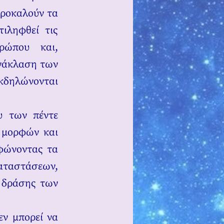
προκαλούν τα
τιληφθεί τις
ρώπου και,
ανάκλαση των
κδηλώνονται
υ των πέντε
ν μορφών και
ρφώνοντας τα
αταστάσεων,
α δράσης των
εν μπορεί να