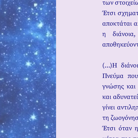
των στοιχεί
Έτσι σχηματ
αποκτάται α
η διάνοια
αποθηκεύοντ
(…)Η διάνο
Πνεύμα που
γνώσης και 
και αδυνατε
γίνει αντιλ
τη ζωογόνησ
Έτσι όταν η