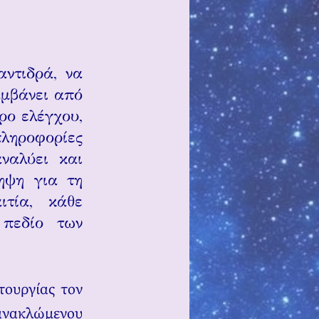
αντιδρά, να
αμβάνει από
τρο ελέγχου,
πληροφορίες
ναλύει και
ληψη για τη
ιτία, κάθε
 πεδίο των
τουργίας τον
ανακλώμενου