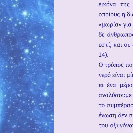
εικόνα της
οποίους η δ
«μωρία» για
δε άνθρωπο
εστί, και ου
14).
Ο τρόπος που
νερό είναι μ
κι ένα μέρ
αναλύσουμε 
το συμπέρασ
ένωση δεν σ
του οξυγόνο