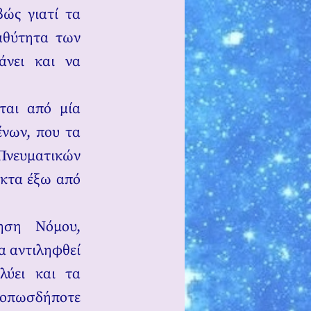
βώς γιατί τα
αθύτητα των
άνει και να
ται από μία
ένων, που τα
 Πνευματικών
υκτα έξω από
ηση Νόμου,
α αντιληφθεί
λύει και τα
 οπωσδήποτε