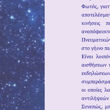
Φωτός, γιατ
αποτελέσματ
κινήσεις 
αναπόφευκτα
Πνευματικώ
στο γήινο πε
Είναι λοιπ
αισθήσεων π
εκδηλώσεων 
συμπεράσμα
οι οποίες λ
αντιλήψεών 
Συνεπώς, μπ