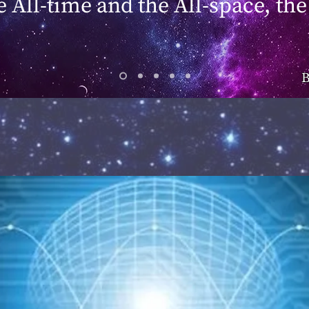
he All-time and the All-space, the
B