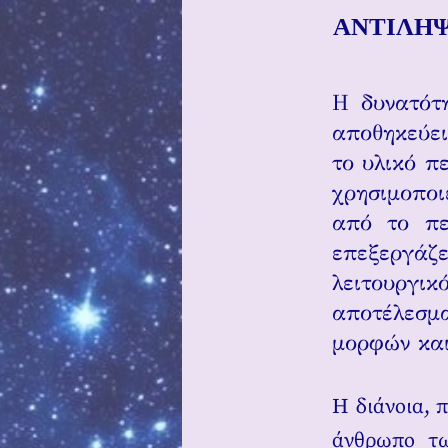
ΑΝΤΙΛΗ
Η δυνατότη
αποθηκεύει
το υλικό πε
χρησιμοποι
από το πε
επεξεργάζε
λειτουργι
αποτέλεσμ
μορφών και
Η διάνοια, 
άνθρωπο τω