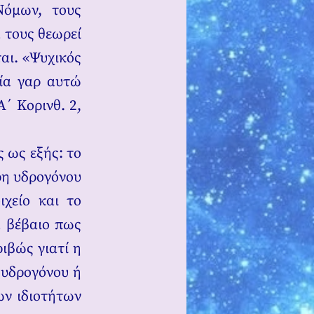
Νόμων, τους
 τους θεωρεί
αι. «Ψυχικός
ία γαρ αυτώ
Α΄ Κορινθ. 2,
ς ως εξής: το
έρη υδρογόνου
χείο και το
α βέβαιο πως
ιβώς γιατί η
 υδρογόνου ή
ων ιδιοτήτων