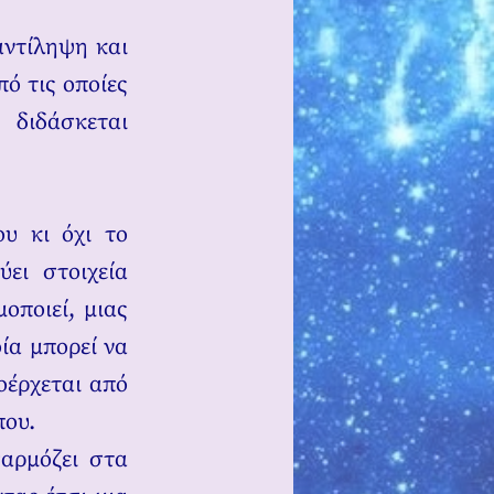
αντίληψη και
ό τις οποίες
διδάσκεται
υ κι όχι το
ει στοιχεία
οποιεί, μιας
ία μπορεί να
οέρχεται από
που.
σαρμόζει στα