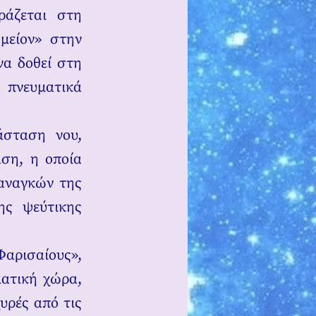
ράζεται στη
μείον» στην
να δοθεί στη
 πνευματικά
άσταση νου,
άση, η οποία
 αναγκών της
ης ψεύτικης
Φαρισαίους»,
ματική χώρα,
υρές από τις