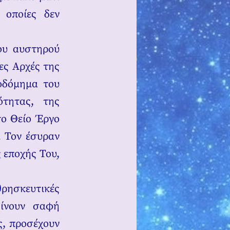
 οποίες δεν
ου αυστηρού
ες Αρχές της
κοδόμημα του
ότητας, της
το Θείο Έργο
ι Τον έσυραν
ς εποχής Του,
θρησκευτικές
δίνουν σαφή
ς, προσέχουν