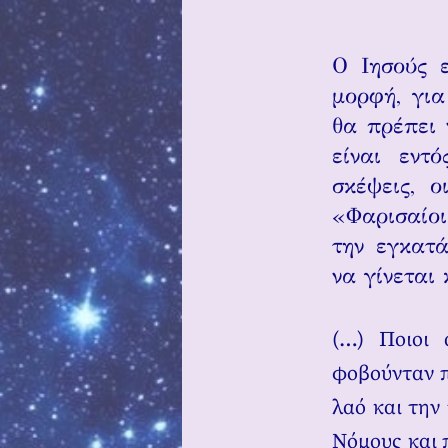
Ο Ιησούς 
μορφή, για
θα πρέπει 
είναι εντ
σκέψεις, ο
«Φαρισαίοι
την εγκατά
να γίνεται
(…) Ποιοι 
φοβούνταν π
λαό και την
Νόμους και 