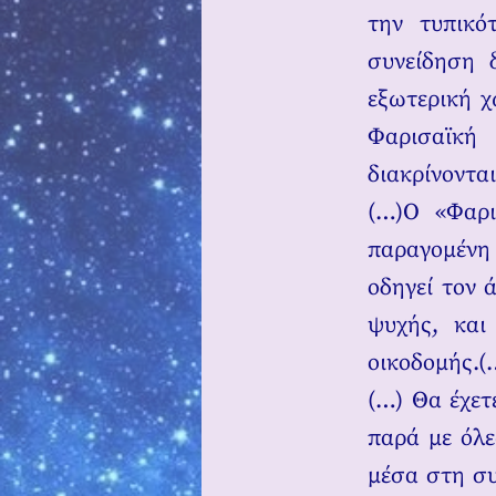
την τυπικό
συνείδηση 
εξωτερική χ
Φαρισαϊκή 
διακρίνονται
(…)Ο «Φαρι
παραγομένη 
οδηγεί τον 
ψυχής, και
οικοδομής.(
(…) Θα έχετ
παρά με όλε
μέσα στη συ