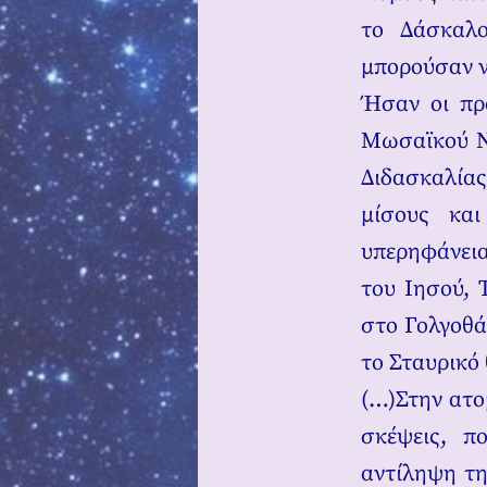
το Δάσκαλο
μπορούσαν ν
Ήσαν οι πρ
Μωσαϊκού Νό
Διδασκαλίας
μίσους και
υπερηφάνεια
του Ιησού, 
στο Γολγοθά,
το Σταυρικό 
(…)Στην ατο
σκέψεις, π
αντίληψη τη