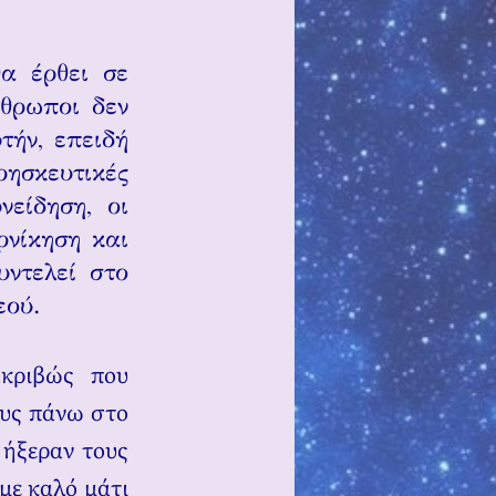
α έρθει σε
νθρωποι δεν
τήν, επειδή
ησκευτικές
νείδηση, οι
ρνίκηση και
υντελεί στο
εού.
ακριβώς που
ους πάνω στο
 ήξεραν τους
με καλό μάτι