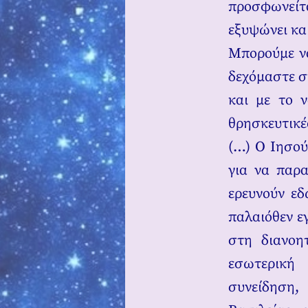
προσφωνείτ
εξυψώνει κα
Μπορούμε να
δεχόμαστε σ
και με το 
θρησκευτικές
(…) Ο Ιησού
για να παρα
ερευνούν εδώ
παλαιόθεν ε
στη διανοητ
εσωτερική
συνείδηση,