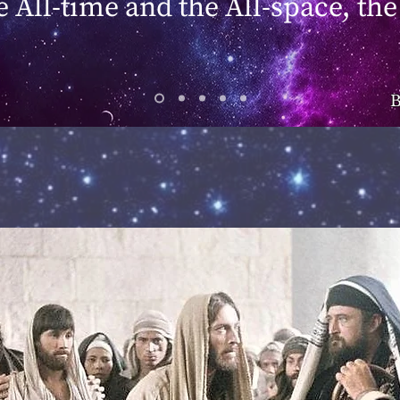
he All-time and the All-space, the
B