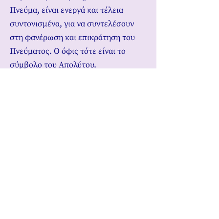
Πνεύμα, είναι ενεργά και τέλεια
συντονισμένα, για να συντελέσουν
στη φανέρωση και επικράτηση του
Πνεύματος. Ο όφις τότε είναι το
σύμβολο του Απολύτου.
Ο άνθρωπος πρέπει να αντιληφθεί ότι
η Αλήθεια, που ο Χριστός δίδαξε, δεν
έχει ολόκληρη αποκαλυφθεί, γιατί ο
άνθρωπος δεν μπορούσε να την
κατανοήσει. Τώρα που το πνεύμα του
έχει αρκετά καλλιεργηθεί, πρέπει να
αποκολληθεί από τις περιορισμένες
και καθηλωτικές του γνώσεις και να
ζητήσει να προχωρήσει πέρα από
αυτές, για ν’ αγγίξει την Αλήθεια. Οι