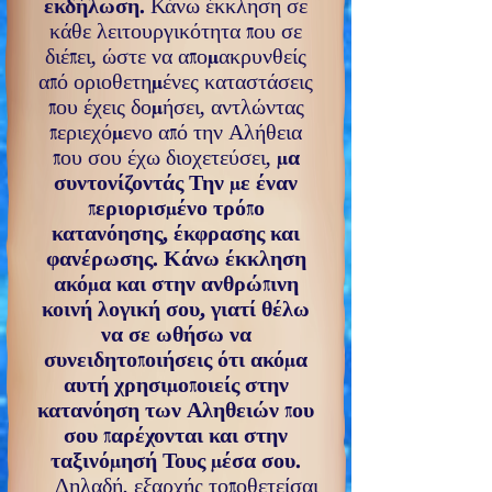
εκδήλωση.
Κάνω έκκληση σε
κάθε λειτουργικότητα που σε
διέπει, ώστε να απομακρυνθείς
από οριοθετημένες καταστάσεις
που έχεις δομή­σει, αντλώντας
περιεχόμενο από την Αλήθεια
που σου έχω διοχετεύσει,
μα
συντονίζοντάς Την με έναν
περιορισμένο τρόπο
κατανόησης, έκφρασης και
φανέρωσης. Κάνω έκ­κληση
ακόμα και στην ανθρώπινη
κοινή λογική σου, γιατί θέλω
να σε ωθήσω να
συνειδητοποιήσεις ότι ακόμα
αυ­τή χρησιμοποιείς στην
κατανόηση των Αληθειών που
σου παρέχονται και στην
ταξινόμησή Τους μέσα σου.
Δηλαδή, εξαρχής τοποθετείσαι