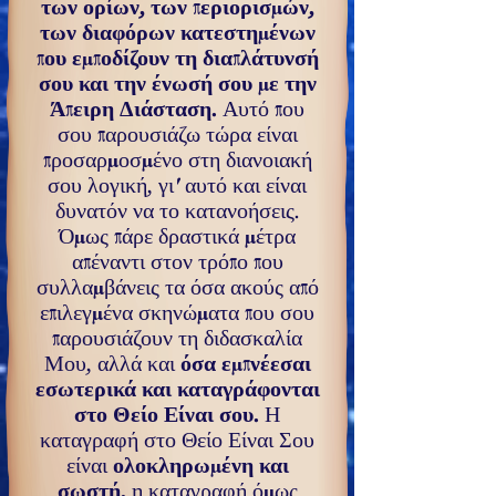
των ορίων, των πε­ριορισμών,
των διαφόρων κατεστημένων
που εμποδίζουν τη διαπλάτυνσή
σου και την ένωσή σου με την
Άπειρη Διάσταση.
Αυτό που
σου παρουσιάζω τώρα είναι
προσαρ­μοσμένο στη διανοιακή
σου λογική, γι' αυτό και είναι
δυνατόν να το κατανοήσεις.
Όμως πάρε δραστικά μέτρα
απέναντι στον τρόπο που
συλλαμβάνεις τα όσα ακούς από
επιλεγμένα σκηνώματα που σου
παρουσιάζουν τη δι­δασκαλία
Μου, αλλά και
όσα εμπνέεσαι
εσωτερικά και καταγράφονται
στο Θείο Είναι σου.
Η
καταγραφή στο Θείο Είναι Σου
είναι
ολοκληρωμένη και
σωστή,
η καταγραφή όμως