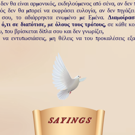
 δεν θα είναι
αρ­μο­νικός,
εκ­δηλούμενος από σένα,
αν δεν
ός δεν θα μπορεί να εκ­φράσει ε
υλογία,
αν δεν πηγάζε
» σου,
το α
διάρ­ρηκτα ενωμένο με Εμένα.
Διαμοίρασ
 ό,τι σε διαπότισε,
με όλους τους τρόπους,
σε κάθε
κο
υ,
που βρίσκεται δίπλα σου και δεν
γνωρίζει,
 να εν­τυπωσιά­σεις,
μη θέλεις να του προκαλέσεις
εξ
SAYINGS