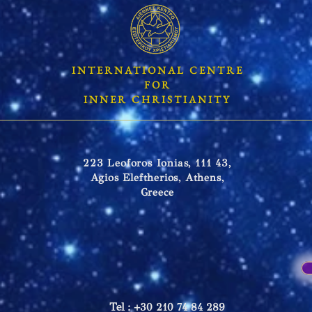
INTERNATIONAL CENTRE
FOR
INNER CHRISTIANITY
223 Leoforos Ionias, 111 43,
Agios Eleftherios, Athens,
Greece
Tel
: +30 210 74 84 289