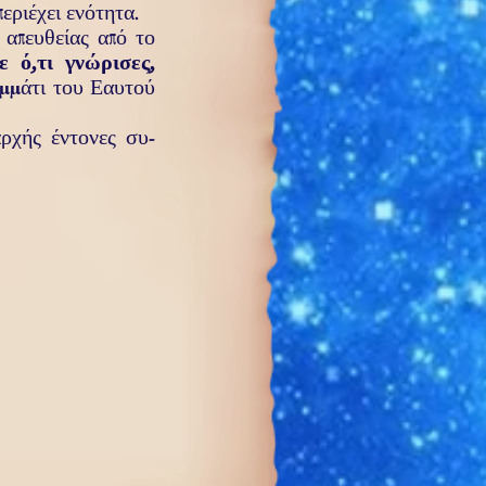
περι
έχει ενότητα.
ι απευθείας από
το
ε ό,τι γνώρισες,
μ­μάτι
του Εαυτού
αρ­χής
έν­τονες συ­