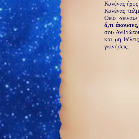
Κανένας
ήχος
Κανένας
παλμ
Θείο «είναι
ό,τι
άκουσες,
σου Ανθρώπο
και μη θέλεις
γκινήσεις.