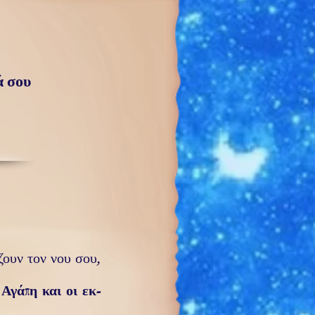
ά σου
ίζουν τον νου σου,
ό
Αγάπη
και οι εκ­