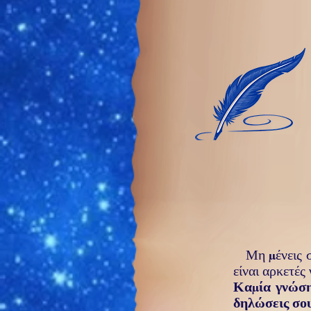
Μη μένεις σ
είναι αρ­κετές
Καμία γνώση
δηλώσεις σου