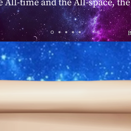
he All-time and the All-space, the
B