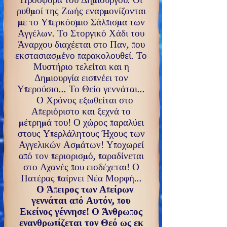
Προσφορά του Δημιουργού. Οι
ρυθμοί της Ζωής εναρμονίζονται
με το Υπερκόσμιο Σάλπισμα των
Αγγέλων. Το Στοργικό Χάδι του
Άναρχου διαχέεται στο Παν, που
εκστασιασμένο παρακολουθεί. Το
Μυστήριο τελείται και η
Δημιουργία εισπνέει τον
Υπερούσιο... Το Θείο γεννάται...
Ο Χρόνος εξωθείται στο
Απεριόριστο και ξεχνά το
μέτρημά του
!
Ο χώρος παραλύει
στους Υπερλάλητους Ήχους των
Αγγελικών Ασμάτων
!
Υποχωρεί
από τον περιορισμό, παραδίνεται
στο Αχανές που εισδέχεται
!
Ο
Πατέρας παίρνει Νέα Μορφή...
Ο Άπειρος των Απείρων
γεννάται από Αυτόν, που
Εκείνος γέννησε
!
Ο Άνθρωπος
ενανθρωπίζεται τον Θεό ως εκ