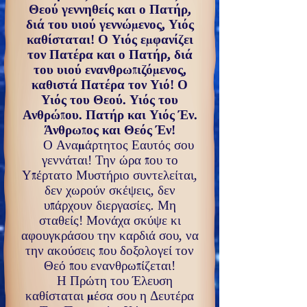
Θεού γεννηθείς και ο Πατήρ,
διά του υιού γεννώμενος, Υιός
καθίσταται
!
Ο Υιός εμφανίζει
τον Πατέρα και ο Πατήρ, διά
του υιού ενανθρωπιζόμενος,
καθιστά Πατέρα τον Υιό
!
Ο
Υιός του Θεού. Υιός του
Ανθρώπου. Πατήρ και Υιός Έν.
Άνθρωπος και Θεός Έν
!
Ο Αναμάρτητος Εαυτός σου
γεννάται
!
Την ώρα που το
Υπέρτατο Μυστήριο συντελείται,
δεν χωρούν σκέψεις, δεν
υπάρχουν διεργασίες. Μη
σταθείς
!
Μονάχα σκύψε κι
αφουγκράσου την καρδιά σου, να
την ακούσεις που δοξολογεί τον
Θεό που ενανθρωπίζεται
!
Η Πρώτη του Έλευση
καθίσταται μέσα σου η Δευτέρα