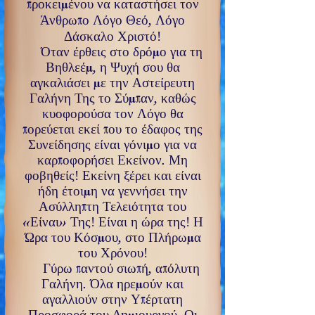
προκειμένου να καταστήσει τον
Άνθρωπο Λόγο Θεό, Λόγο
Δάσκαλο Χριστό
!
Όταν έρθεις στο δρόμο για τη
Βηθλεέμ, η Ψυχή σου θα
αγκαλιάσει με την Αστείρευτη
Γαλήνη Της το Σύμπαν, καθώς
κυοφορούσα τον Λόγο θα
πορεύεται εκεί που το έδαφος της
Συνείδησης είναι γόνιμο για να
καρποφορήσει Εκείνον. Μη
φοβηθείς
!
Εκείνη ξέρει και είναι
ήδη έτοιμη να γεννήσει την
Ασύλληπτη Τελειότητα του
«Είναι» Της
!
Είναι η ώρα της
!
Η
Ώρα του Κόσμου, στο Πλήρωμα
του Χρόνου
!
Γύρω παντού σιωπή, απόλυτη
Γαλήνη. Όλα ηρεμούν και
αγαλλιούν στην Υπέρτατη