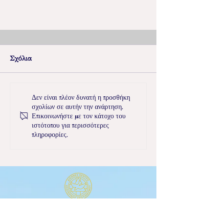
Σχόλια
Δεν είναι πλέον δυνατή η προσθήκη
σχολίων σε αυτήν την ανάρτηση.
Επικοινωνήστε με τον κάτοχο του
ιστότοπου για περισσότερες
Κυριακή των Βαΐων - Αφιέρωμα
πληροφορίες.
στον Δάσκαλο Ιωάννη σε
ανάμνηση της αποχώρησής του
ΔΙΕΘΝΕΣ ΚΕΝΤΡΟ