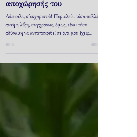
Αφιέρωμα στον Δάσκαλο
Ιωάννη σε ανάμνηση της
αποχώρησής του
Δάσκαλε, σ΄ευχαριστώ! Περικλείει τόσα πολλά
αυτή η λέξη, συγχρόνως, όμως, είναι τόσο
αδύναμη να ανταποκριθεί σε ό,τι μου έχεις
δώσει...