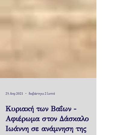
25 Απρ 2021
διαβάστηκε 2 λεπτά
Κυριακή των Βαΐων -