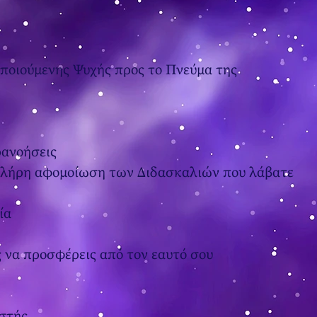
ποιούμενης Ψυχής προς το Πνεύμα της
ρανοήσεις
πλήρη αφομοίωση των Διδασκαλιών που λάβατε
ία
ς να προσφέρεις από τον εαυτό σου
ιστής