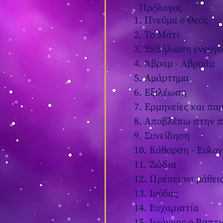
Πρόλογος
1. Πνεύμα ο Θεός
2. Το Μάτι
3. Εκδήλωση ενεργο
4. Άβραμ - Αβραάμ
5. Αμάρτημα
6. Εξιλέωση
7. Ερμηνείες και πα
8. Αποβλέπω στην 
9. Συνείδηση
10. Κάθαρση - Ευλογ
11. Ζώδια
12. Πρέπει να μάθει
13. Ιούδας
14. Ευχαριστία
15. Ιωάννης ο Βαπτ