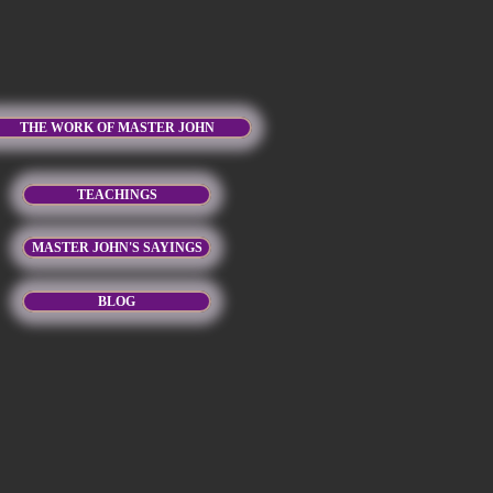
THE WORK OF MASTER JOHN
TEACHINGS
MASTER JOHN'S SAYINGS
BLOG