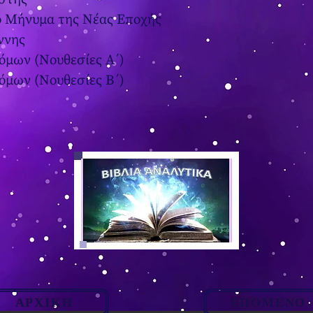
το Μήνυμα της Νέας Εποχής
ννης
όμων (Νουθεσίες Α΄)
όμων (Νουθεσίες Β΄)
ΑΡΧΙΚΗ
ΕΠΟΜΕΝΟ