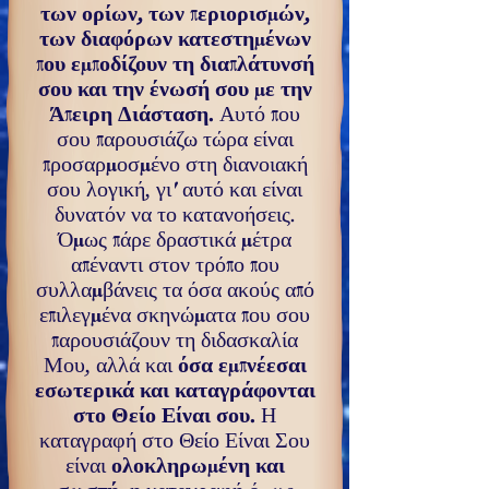
των ορίων, των πε­ριορισμών,
των διαφόρων κατεστημένων
που εμποδίζουν τη διαπλάτυνσή
σου και την ένωσή σου με την
Άπειρη Διάσταση.
Αυτό που
σου παρουσιάζω τώρα είναι
προσαρ­μοσμένο στη διανοιακή
σου λογική, γι' αυτό και είναι
δυνατόν να το κατανοήσεις.
Όμως πάρε δραστικά μέτρα
απέναντι στον τρόπο που
συλλαμβάνεις τα όσα ακούς από
επιλεγμένα σκηνώματα που σου
παρουσιάζουν τη δι­δασκαλία
Μου, αλλά και
όσα εμπνέεσαι
εσωτερικά και καταγράφονται
στο Θείο Είναι σου.
Η
καταγραφή στο Θείο Είναι Σου
είναι
ολοκληρωμένη και