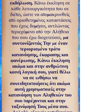
εκδήλωση.
Κάνω έκκληση σε
κάθε λειτουργικότητα που σε
διέπει, ώστε να απομακρυνθείς
από οριοθετημένες καταστάσεις
που έχεις δομή­σει, αντλώντας
περιεχόμενο από την Αλήθεια
που σου έχω διοχετεύσει,
μα
συντονίζοντάς Την με έναν
περιορισμένο τρόπο
κατανόησης, έκφρασης και
φανέρωσης. Κάνω έκ­κληση
ακόμα και στην ανθρώπινη
κοινή λογική σου, γιατί θέλω
να σε ωθήσω να
συνειδητοποιήσεις ότι ακόμα
αυ­τή χρησιμοποιείς στην
κατανόηση των Αληθειών που
σου παρέχονται και στην
ταξινόμησή Τους μέσα σου.