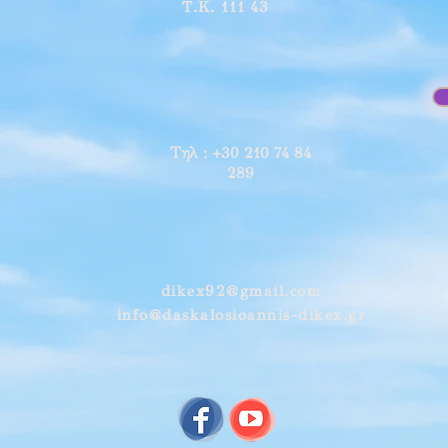
Τ.Κ. 111 43
Τηλ
: +30 210 74 84
289
dikex92@gmail.com
info@daskalosioannis-dikex.gr