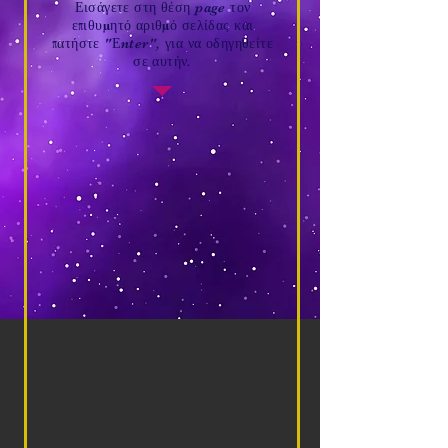
Εισάγετε στη θέση page τον
επιθυμητό αριθμό σελίδας και
πατήστε "Εnter", για να οδηγηθείτε
σε αυτήν.