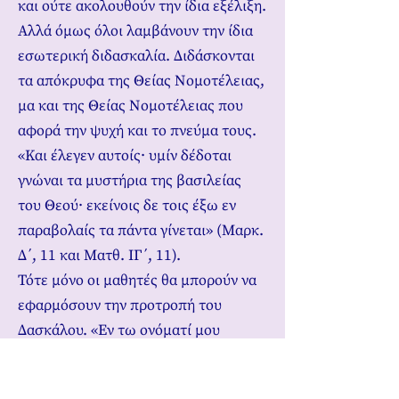
και ούτε ακολουθούν την ίδια εξέλιξη.
Αλλά όμως όλοι λαμβάνουν την ίδια
εσωτερική διδασκαλία. Διδάσκονται
τα απόκρυφα της Θείας Νομοτέλειας,
μα και της Θείας Νομοτέλειας που
αφορά την ψυχή και το πνεύμα τους.
«Και έλεγεν αυτοίς∙ υμίν δέδοται
γνώναι τα μυστήρια της βασιλείας
του Θεού∙ εκείνοις δε τοις έξω εν
παραβολαίς τα πάντα γίνεται» (Μαρκ.
Δ΄, 11 και Ματθ. ΙΓ΄, 11).
Τότε μόνο οι μαθητές θα μπορούν να
εφαρμόσουν την προτροπή του
Δασκάλου. «Εν τω ονόματί μου
δαιμόνια εκβαλούσι∙ γλώσσαις
λαλήσουσι καιναίς∙ όφεις αρούσι∙ καν