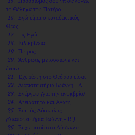
15. Προορισμός σου να διακονείς
το Θέλημα του Πατέρα
16. Εγώ είμαι ο καταδεκτικός
Θεός
17. Τις Εγώ
18. Ειλικρίνεια
19. Πέτρος
20. Άνθρωπε, μετουσίωνε και
ένωνε
21. Έχε πίστη στο Θεό που είσαι
22. Διαπιστευτήρια Ιωάννη - Α΄
23. Ενέργεια (για την ανομβρία)
24. Απειρότητα και Αγάπη
25. Εαυτός Δάσκαλος
(Διαπιστευτήρια Ιωάννη - Β΄)
26. Ευχαριστώ στο Δάσκαλο