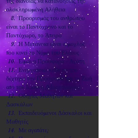
της διάνοιας να κατανοήσεις την
ολοκληρωμένη Αλήθεια
8. Προορισμός του ανθρώπου
είναι το Παντόχρονο και το
Παντόχωρο, το Άπειρο
9. Η Μετάνοια είναι ο μοχλός
που κινεί το Νόμο του Ελέους
10. Είμαι η Προσφορά - Αγάπη
11. Ενεργοποιώ κάθε ον που
δέχτηκε την Προσφορά και τη Ζωή
από τον Ιωάννη (Μυσταγωγία)
12. Οδηγίες Μαθητών και
Δασκάλων
13. Εκπαιδευόμενοι Δάσκαλοι και
Μαθητές
14. Με αγαπάτε;