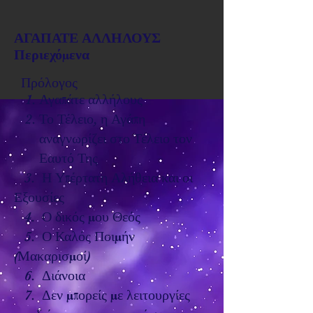
ΑΓΑΠΑΤΕ ΑΛΛΗΛΟΥΣ
Περιεχόμενα
Πρόλογος
Αγαπάτε αλλήλους
Το Τέλειο, η Αγάπη
αναγνωρίζει στο Τέλειο τον
Εαυτό Της
3. Η Υπέρτατη Αλήθεια και οι
Εξουσίες
4. Ο δικός μου Θεός
5. Ο Καλός Ποιμήν
(Μακαρισμοί)
6. Διάνοια
7. Δεν μπορείς με λειτουργίες