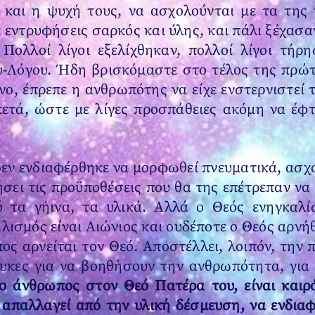
 και η ψυχή τους, να ασχολούνται με τα της 
ε εντρυφήσεις σαρκός και ύλης, και πάλι ξέχασα
Πολλοί λίγοι εξελίχθηκαν, πολλοί λίγοι τήρ
υ-Λόγου. Ήδη βρισκόμαστε στο τέλος της πρώτ
ο, έπρεπε η ανθρωπότης να είχε ενστερνιστεί 
ρκετά, ώστε με λίγες προσπάθειες ακόμη να έφ
εν ενδιαφέρθηκε να μορφωθεί πνευματικά, ασχο
σει τις προϋποθέσεις που θα της επέτρεπαν να
ό τα γήινα, τα υλικά. Αλλά ο Θεός ενηγκαλί
λισμός είναι Αιώνιος και ουδέποτε ο Θεός αρνή
ος αρνείται τον Θεό. Αποστέλλει, λοιπόν, την 
ρυκες για να βοηθήσουν την ανθρωπότητα, για
 ο άνθρωπος στον Θεό Πατέρα του, είναι καιρ
απαλλαγεί από την υλική δέσμευση, να ενδιαφε