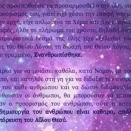
ος προσπαθούσε να προσαρμοσθεί στην ύλη, νομ
ροορισμός του, γιατί είχε χάσει την επαφή του 
ην αρχή, είχε απλωμένα τα Χέρια και είχε εναγκ
ραφές, ήλθε το πλήρωμα του χρόνου, δηλαδή ότ
εριοριστικά δεσμά της ύλης είχε εξελιχθεί τ
ς του Θείου Λόγου, τη διδαχή του Θείου Λόγου, 
αι γραμμένο,
Ενανθρωπίσθηκε.
άρκα για να μοιάσει καθόλα, κατά Νόμον, με τ
ο, και κατήλθε στη γη για να διδάξει τον άνθρ
 του κάθε ανθρώπου και να δώσει διδασκαλίε
υθούσαν οι άνθρωποι, θα μπορούσαν να επανέ
αν ο προορισμός του ανθρώπου, ούτε η κατο
δημιουργία του ανθρώπου είναι καθαρά, απόλ
κπόρευση του
Θεού.
Αΰλου