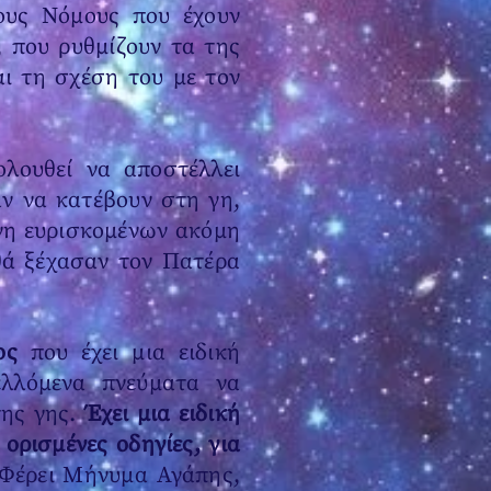
τους Νόμους που έχουν
, που ρυθμίζουν τα της
ι τη σχέση του με τον
ολουθεί να αποστέλλει
ν να κατέβουν στη γη,
άνη ευρισκομένων ακόμη
αθά ξέχασαν τον Πατέρα
ος
που έχει μια ειδική
λλόμενα πνεύματα να
της γης.
Έχει μια ειδική
ορισμένες οδηγίες, για
Φέρει Μήνυμα Αγάπης,