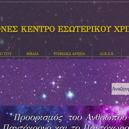
ΘΝΕΣ ΚΕΝΤΡΟ ΕΣΩΤΕΡΙΚΟΥ ΧΡ
ΓΟ ΤΟΥ
ΒΙΒΛΙΑ
ΨΗΦΙΑΚΑ ΑΡΧΕΙΑ
ΔΙ.Κ.Ε.Χ.
Προορισμός του Ανθρώπου
ο Παντόχρονο και το Παντόχωρο