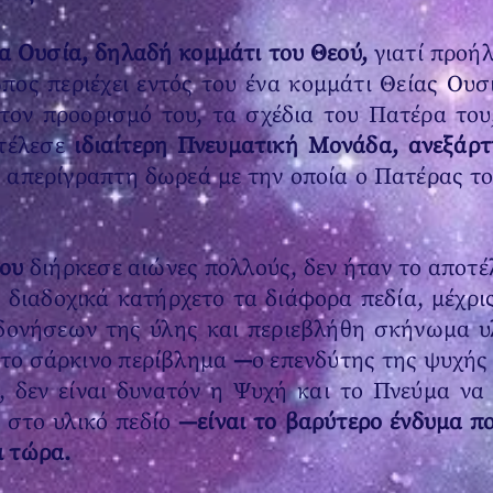
α Ουσία, δηλαδή κομμάτι του Θεού,
γιατί προή
πος περιέχει εντός του ένα κομμάτι Θείας Ουσ
τον προορισμό του, τα σχέδια του Πατέρα του
ετέλεσε
ιδιαίτερη Πνευματική Μονάδα, ανεξάρτ
 απερίγραπτη δωρεά με την οποία ο Πατέρας τον
ου
διήρκεσε αιώνες πολλούς, δεν ήταν το αποτέ
 διαδοχικά κατήρχετο τα διάφορα πεδία, μέχρ
δονήσεων της ύλης και περιεβλήθη σκήνωμα υ
 το σάρκινο περίβλημα
—
ο επενδύτης της ψυχής 
ης, δεν είναι δυνατόν η Ψυχή και το Πνεύμα ν
 στο υλικό πεδίο
—είναι το βαρύτερο ένδυμα π
ι τώρα.