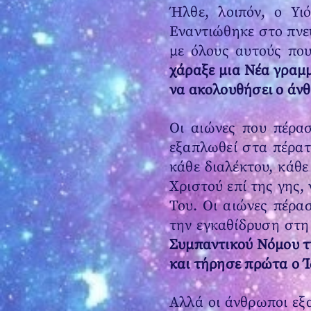
Ήλθε, λοιπόν, ο Υι
Εναντιώθηκε στο πνε
με όλους αυτούς που
χάραξε μια Νέα γραμμ
να ακολουθήσει ο άν
Οι αιώνες που πέρα
εξαπλωθεί στα πέρατ
κάθε διαλέκτου, κάθε
Χριστού επί της γης,
Του. Οι αιώνες πέρα
την εγκαθίδρυση στη
Συμπαντικού Νόμου τ
και τήρησε πρώτα ο Ί
Αλλά οι άνθρωποι εξ