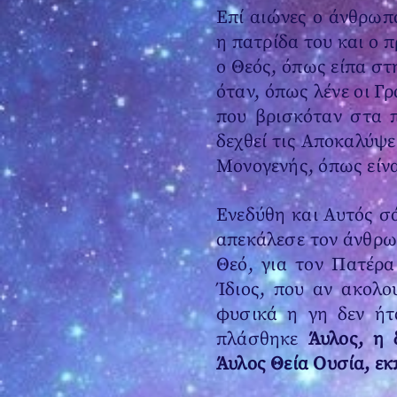
Επί αιώνες ο άνθρωπ
η πατρίδα του και ο π
ο Θεός, όπως είπα στ
όταν, όπως λένε οι Γ
που βρισκόταν στα π
δεχθεί τις Αποκαλύψει
Μονογενής, όπως είν
Ενεδύθη και Αυτός σ
απεκάλεσε τον άνθρωπ
Θεό, για τον Πατέρα
Ίδιος, που αν ακολο
φυσικά η γη δεν ήτ
πλάσθηκε
Άυλος, η 
Άυλος Θεία Ουσία, ε