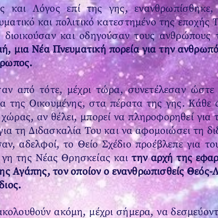
ός και Λόγος επί της γης, ενανθρωπίσθηκε,
υματικό και πολιτικό κατεστημένο της εποχής 
 διοικούσαν και οδηγούσαν τους ανθρώπους τ
ή, μια Νέα Πνευματική πορεία για την ανθρωπό
θρωπος.
σαν από τότε, μέχρι τώρα, συνετέλεσαν ώστε
α της Οικουμένης, στα πέρατα της γης. Κάθε 
 χώρας, αν θέλει, μπορεί να πληροφορηθεί για
 για τη Διδασκαλία Του και να αφομοιώσει τη δ
σαν, αδελφοί, το Θείο Σχέδιο προέβλεπε για τ
 γη της Νέας Θρησκείας και
την αρχή της εφα
ης Αγάπης, τον οποίον ο ενανθρωπισθείς Θεός-
διος.
ακολουθούν ακόμη, μέχρι σήμερα, να δεσμεύοντ