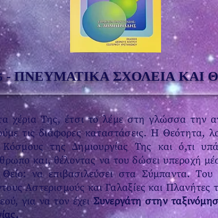
-
ΠΝΕΥΜΑΤΙΚΑ ΣΧΟΛΕΙΑ ΚΑΙ Θ
5
 χέρια Της, έτσι το λέμε στη γλώσσα την αν
ύμε τις διάφορες καταστάσεις. Η Θεότητα, λο
 Κόσμους της Δημιουργίας Της και ό,τι υπά
νθρωπο και, θέλοντας να του δώσει υπεροχή μέ
 Θείο: να επιβασιλεύσει στα Σύμπαντα. Του
ντους Αστερισμούς και Γαλαξίες και Πλανήτες 
ού, για να τον έχει
Συνεργάτη στην ταξινόμησ
ίας.