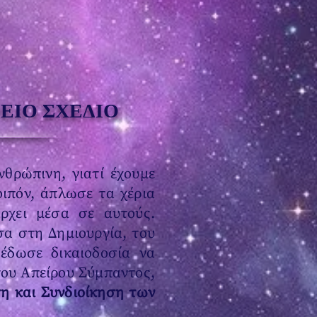
ΕΙΟ ΣΧΕΔΙΟ
θρώπινη, γιατί έχουμε
ιπόν, άπλωσε τα χέρια
ρχει μέσα σε αυτούς.
σα στη Δημιουργία, του
 έδωσε δικαιοδοσία να
του Απείρου Σύμπαντος,
η και Συνδιοίκηση των