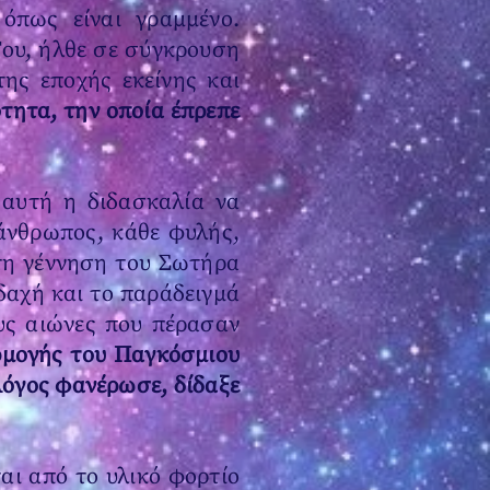
 όπως είναι γραμμένο.
Του, ήλθε σε σύγκρουση
ης εποχής εκείνης και
τητα, την οποία έπρεπε
 αυτή η διδασκαλία να
άνθρωπος, κάθε φυλής,
 τη γέννηση του Σωτήρα
ιδαχή και το παράδειγμά
ους αιώνες που πέρασαν
ρμογής του Παγκόσμιου
Λόγος φανέρωσε, δίδαξε
αι από το υλικό φορτίο