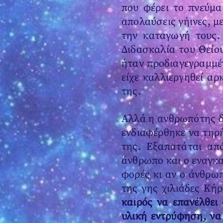
που φέρει το πνεύμα
απολαύσεις γήινες, μ
την καταγωγή τους. 
Διδασκαλία του Θείο
ήταν προδιαγεγραμμέν
είχε καλλιεργηθεί α
της.
Αλλά η ανθρωπότης δ
ενδιαφέρθηκε να τηρή
της. Εξαπατάται απ
άνθρωπο και ο εναγκα
φορές κι αν ο άνθρωπ
της γης χιλιάδες Κή
καιρός να επανέλθει
υλική εντρύφηση, να 