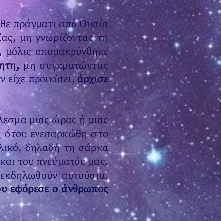
λθε πράγματι από Ουσία
ίας, μη γνωρίζοντας τη
, μόλις απομακρύνθηκε
ητη,
μη συγκρατώντας
 είχε προικίσει,
άρχισε
λεσμα μιας ώρας ή μιας
ις ότου ενεσαρκώθη στο
λικό, δηλαδή τη σάρκα
και του πνεύματός μας,
α εκδηλωθούν αυτούσια,
ου εφόρεσε ο άνθρωπος