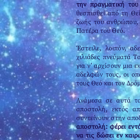
την πραγματική το
θεσπισθεί από τη Θε
ζωής του ανθρώπου, 
Πατέρα του Θεό.
Έστειλε, λοιπόν, α
χιλιάδες πνεύματά Τ
για ν’ αρχίσουν μια
αδελφών τους, οι οπ
τους Θεό και τον Δρό
Ανάμεσα σε αυτά τ
αποστολή, εκτός α
συντείνουν στην απο
αποστολή: φέρει εντό
να τις δώσει εν καιρ