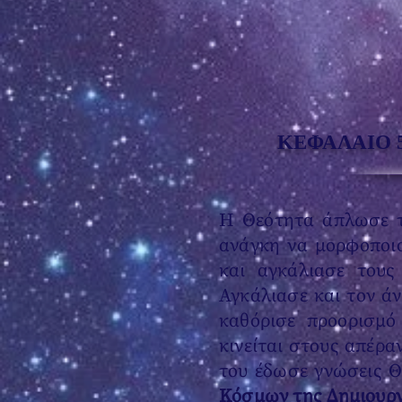
ΚΕΦΑΛΑΙΟ 
Η Θεότητα άπλωσε τα
ανάγκη να μορφοποιο
και αγκάλιασε τους
Αγκάλιασε και τον ά
καθόρισε προορισμό
κινείται στους απέρα
του έδωσε γνώσεις Θε
Κόσμων της Δημιουργ