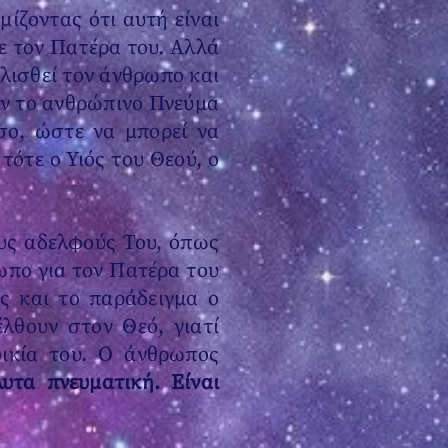
ίζοντας ότι αυτή είναι
με τον Πατέρα του. Αλλά
αλισθεί τον άνθρωπο και
αν το ανθρώπινο Πνεύμα
όσο, ώστε να μπορεί να
τότε ο Υιός του Θεού, ο
ους αδελφούς Του, όπως
ωπο για τον Πατέρα του
ς και το παράδειγμα ο
λθουν στον Θεό, γιατί
ικία του. Ο άνθρωπος
υτα πνευματική. Είναι