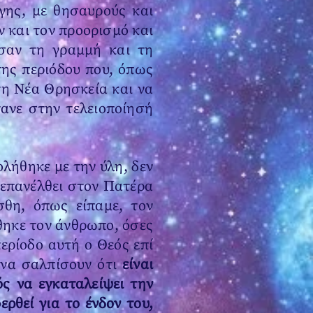
γης, με θησαυρούς και
ν και τον προορισμό και
ησαν τη γραμμή και τη
ης περιόδου που, όπως
τη Νέα Θρησκεία και να
τανε στην τελειοποίησή
λήθηκε με την ύλη, δεν
 επανέλθει στον Πατέρα
σθη, όπως είπαμε, τον
θηκε τον άνθρωπο, όσες
περίοδο αυτή ο Θεός επί
 να σαλπίσουν ότι
είναι
ός να εγκαταλείψει την
ρθεί για το ένδον του,