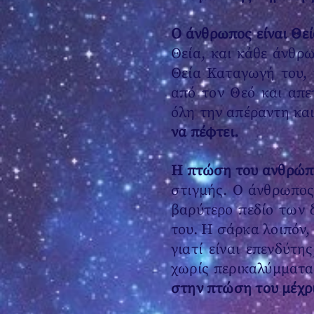
Ο άνθρωπος είναι Θεί
Θεία, και κάθε άνθρω
Θεία Καταγωγή του, 
από τον Θεό και απ
όλη την απέραντη και
να πέφτει.
Η πτώση του ανθρώπ
στιγμής. Ο άνθρωπος
βαρύτερο πεδίο των 
του. Η σάρκα λοιπόν,
γιατί είναι επενδύτ
χωρίς περικαλύμματα
στην πτώση του μέχρ