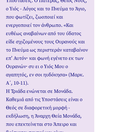
Υποστάσεις. Ο Πατέρας, Θείος Νους,
ο Υιός - Λόγος και το Πνεύμα το Άγιο,
που φωτίζει, ζωοποιεί και
ενεργοποιεί τον άνθρωπο. «Και
ευθέως αναβαίνων από του ύδατος
είδε σχιζομένους τους Ουρανούς και
το Πνεύμα ως περιστεράν καταβαίνον
επ’ Αυτόν· και φωνή εγένετο εκ των
Ουρανών· συ ει ο Υιός Μου ο
αγαπητός, εν σοι ηυδόκησα» (Μαρκ.
Α΄, 10-11).
Η Τριάδα ενώνεται σε Μονάδα.
Καθεμιά από τις Υποστάσεις είναι ο
Θεός σε διαφορετική μορφή -
εκδήλωση, η Άναρχη Θεία Μονάδα,
που επεκτείνεται στο Άπειρο και