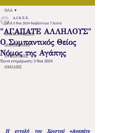
ΟΛΑ
Δ.Ι.Κ.Ε.Χ.
ΟΛΑ
3 Νοε 2024
διαβάστηκε 7 λεπτά
"ΑΓΑΠΑΤΕ ΑΛΛΗΛΟΥΣ"
ΑΝΑΚΟΙΝΩΣΕΙΣ
Ο Συμπαντικός Θείος
ΔΙΔΑΣΚΑΛΙΕΣ
Νόμος της Αγάπης
ΠΡΟΣΕΥΧΕΣ
Έγινε ενημέρωση:
3 Νοε 2024
ΟΜΙΛΙΕΣ
Η εντολή του Χριστού «Αγαπάτε 