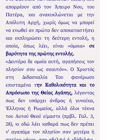
απορρέουν από τον Άπειρο Νου, του 
Πατέρα, και ανακυκλώνεται με την 
Απόλυτη Αρχή, χωρίς όμως να μπορεί 
να ενωθεί αν πρώτα δεν αποκαταστήσει 
και εκπληρώσει τη δεύτερη εντολή, η 
οποία, όπως λέει, είναι «όμοια» 
σε 
βαρύτητα της πρώτης εντολής.
«Δευτέρα δε ομοία αυτή, αγαπήσεις τον 
πλησίον σου ως σεαυτόν». Ο Χριστός 
στη Διδασκαλία Του φανέρωσε 
επισταμένα τ
ην Καθολικότητα και το 
Απρόσωπο της Θείας Αγάπης,
 λέγοντας 
πως δεν υπάρχει άνδρας ή γυναίκα, 
Έλληνας ή Ρωμαίος, αλλά όλοι τέκνα 
του Αυτού Θεού είμαστε (πρβλ. Γαλ. 3, 
28), κι εδώ λέει καθαρά πως δεν πρέπει 
ν' αγαπάμε τον πλησίον σαν μητέρα ή 
πατέρα γήινο, σαν αδελφό ή εξάδελφο, 