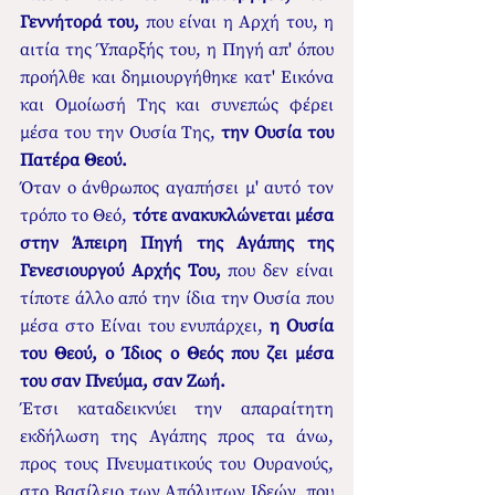
Γεννήτορά του, 
που είναι η Αρχή του, η 
αιτία της Ύπαρξής του, η Πηγή απ' όπου 
προήλθε και δημιουργήθηκε κατ' Εικόνα 
και Ομοίωσή Της και συνεπώς φέρει 
μέσα του την Ουσία Της, 
την Ουσία του 
Πατέρα Θεού.
Όταν ο άνθρωπος αγαπήσει μ' αυτό τον 
τρόπο το Θεό, 
τότε ανακυκλώνεται μέσα 
στην Άπειρη Πηγή της Αγάπης της 
Γενεσιουργού Αρχής Του, 
που δεν είναι 
τίποτε άλλο από την ίδια την Ουσία που 
μέσα στο Είναι του ενυπάρχει, 
η Ουσία 
του Θεού, ο Ίδιος ο Θεός που ζει μέσα 
του σαν Πνεύμα, σαν Ζωή.
Έτσι καταδεικνύει την απαραίτητη 
εκδήλωση της Αγάπης προς τα άνω, 
προς τους Πνευματικούς του Ουρανούς, 
στο Βασίλειο των Απόλυτων Ιδεών, που 