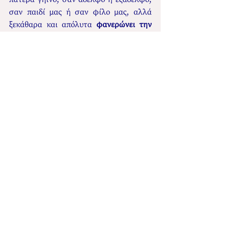
σαν παιδί μας ή σαν φίλο μας, αλλά 
ξεκάθαρα και απόλυτα 
φανερώνει την 
ορθή κατεύθυνση της Αγάπης προς τον 
πλησίον ως σεαυτόν.
Ν' αγαπήσεις τον πλησίον σαν τον 
εαυτό σου, είπε, 
βάζοντας έτσι τα 
θεμέλια,
 για να μπορέσει σήμερα ο 
άνθρωπος, που έχει περισσότερο 
διευρυμένη την αντίληψή του από τους 
χρόνους της Πρώτης Παρουσίας, ν
α 
κατανοήσει πως άνθρωπος και Θεός 
είναι Ένας Εαυτός
 και συνεπώς ο 
άνθρωπος πρέπει ν' αγαπά τον πλησίον 
σαν τον Εαυτό του, 
όπως δηλαδή πρέπει 
ν' αγαπά και το Θεό.
Γι' αυτό σήμερα μπορούμε να πούμε πως 
οι δύο εντολές που έθεσε ο Χριστός κατ' 