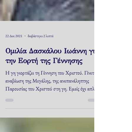
22 Δεκ 2021
διαβάστηκε 2 λεπτά
Ομιλία Δασκάλου Ιωάννη για
την Εορτή της Γέννησης
Η γη γιορτάζει τη Γέννηση του Χριστού. Γίνεται
αναβίωση της Μεγάλης, της ανεπανάληπτης
Παρουσίας του Χριστού στη γη. Εμείς όχι απλά
τιμούμε το Χριστό, τη Γέννησή Του, τη Ζωή
Του, τη Διδασκαλία Του αλλά λατρεύουμε τον
Χριστό, τον Χριστό Εαυτό μας τονίζω.